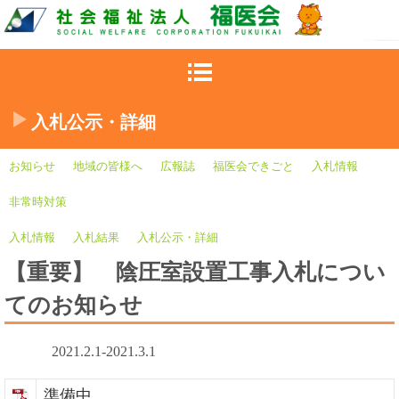
入札公示・詳細
お知らせ
地域の皆様へ
広報誌
福医会できごと
入札情報
非常時対策
入札情報
入札結果
入札公示・詳細
【重要】 陰圧室設置工事入札につい
てのお知らせ
2021.2.1-2021.3.1
準備中